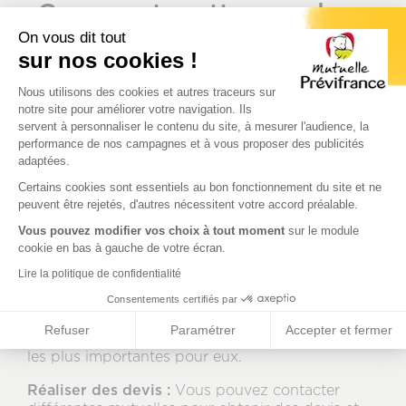
Comment mettre en place
On vous dit tout
une mutuelle
sur nos cookies !
dans son entreprise ?
Plateforme de Gestion du Consenteme
Nous utilisons des cookies et autres traceurs sur
notre site pour améliorer votre navigation. Ils
servent à personnaliser le contenu du site, à mesurer l'audience, la
performance de nos campagnes et à vous proposer des publicités
Pour
mettre en place une complémentaire santé
adaptées.
Axeptio consent
dans votre entreprise
, les dirigeants, chefs
Certains cookies sont essentiels au bon fonctionnement du site et ne
d’entreprise ou DRH peuvent suivre les étapes ci-
peuvent être rejetés, d'autres nécessitent votre accord préalable.
dessous :
Vous pouvez modifier vos choix à tout moment
sur le module
Analyser les besoins de vos employés :
Pour
cookie en bas à gauche de votre écran.
choisir une mutuelle qui convient à vos
Lire la politique de confidentialité
employés, vous devez d'abord comprendre leurs
Consentements certifiés par
besoins en matière de couverture santé. Vous
pouvez réaliser une enquête auprès de vos
Refuser
Paramétrer
Accepter et fermer
employés pour identifier les garanties qui sont
les plus importantes pour eux.
Réaliser des devis :
Vous pouvez contacter