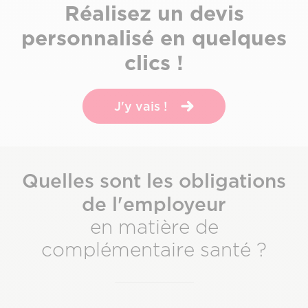
Sous-
Réalisez un devis
titre
personnalisé en quelques
clics !
J'y vais !
Quelles sont les obligations
de l'employeur
en matière de
complémentaire santé ?