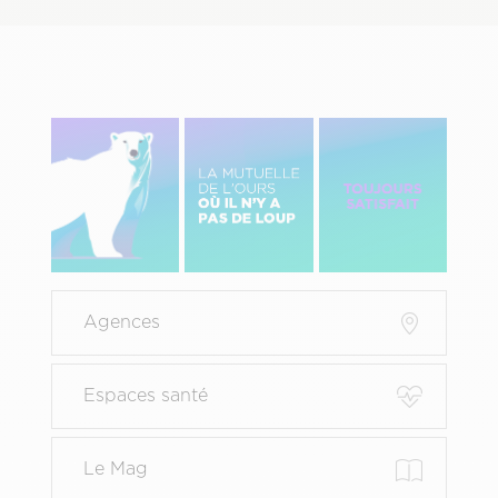
Image
Image
Image
gauche
centre
Droite
Menu
Agences
Pied
de
page
Espaces santé
principal
Le Mag