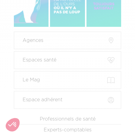
Menu
Agences
Pied
de
page
Espaces santé
principal
Le Mag
Espace adhérent
Menu
Professionnels de santé
Pied
Experts-comptables
de