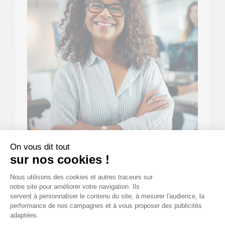
On vous dit tout
sur nos cookies !
Mutuelle Ville de Paris
Plateforme de Gestion du Consenteme
Nous utilisons des cookies et autres traceurs sur
Vous êtes agent de la Ville de Paris ?
notre site pour améliorer votre navigation. Ils
Protégez votre santé avec
une mutuelle
servent à personnaliser le contenu du site, à mesurer l'audience, la
santé dédiée aux agents territoriaux de la
performance de nos campagnes et à vous proposer des publicités
Ville de Paris
. Profitez de vos avantages ville
adaptées.
Axeptio consent
de Paris notamment d’une aide forfaitaire