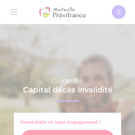
Aller
au
contenu
principal
Garantie
Capital décès invalidité
Immédiate et sans engagement !