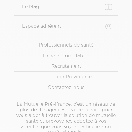
Le Mag
Espace adhérent
Menu
Professionnels de santé
Pied
Experts-comptables
de
page
Recrutement
secondaire
Fondation Prévifrance
Contactez-nous
La Mutuelle Prévifrance, c’est un réseau de
plus de 40 agences à votre service pour
vous aider à trouver la solution de mutuelle
santé et prévoyance adaptée à vos
attentes que vous soyez particuliers ou