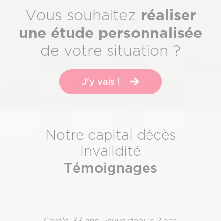
Sous-
réaliser
Vous souhaitez
titre
une étude personnalisée
de votre situation ?
J'y vais !
Notre capital décès
invalidité
Témoignages
Carole, 33 ans, veuve depuis 2 ans.