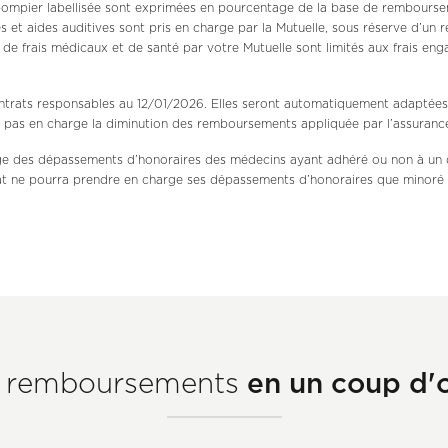
 pompier labellisée sont exprimées en pourcentage de la base de rembourse
et aides auditives sont pris en charge par la Mutuelle, sous réserve d’un 
 frais médicaux et de santé par votre Mutuelle sont limités aux frais eng
ontrats responsables au 12/01/2026. Elles seront automatiquement adaptées e
 pas en charge la diminution des remboursements appliquée par l’assurance
arge des dépassements d’honoraires des médecins ayant adhéré ou non à un 
t ne pourra prendre en charge ses dépassements d’honoraires que minoré
On vous dit tout
sur nos cookies !
Plateforme de Gestion du Consentemen
Nous utilisons des cookies et autres traceurs sur notre
en un coup d'o
 remboursements
site pour améliorer votre navigation. Ils servent à
personnaliser le contenu du site, à mesurer l'audience, la performance de
nos campagnes et à vous proposer des publicités adaptées.
Axeptio consent