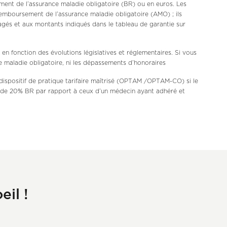
ment de l’assurance maladie obligatoire (BR) ou en euros. Les
remboursement de l’assurance maladie obligatoire (AMO) ; ils
agés et aux montants indiqués dans le tableau de garantie sur
n fonction des évolutions législatives et réglementaires. Si vous
 maladie obligatoire, ni les dépassements d’honoraires
dispositif de pratique tarifaire maîtrisé (OPTAM /OPTAM-CO) si le
 de 20% BR par rapport à ceux d’un médecin ayant adhéré et
t : Personnalisez vos Options
eil !