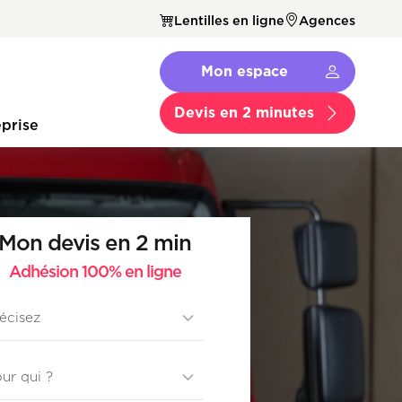
Lentilles en ligne
Agences
Navbar
Mon espace
Menu
Secondaire
Devis en 2 minutes
prise
Mon devis en 2 min
Adhésion 100% en ligne
category
ur