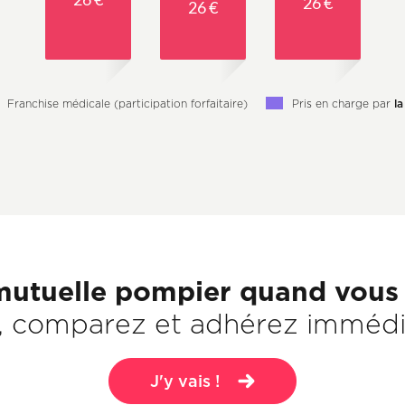
26 €
26 €
Franchise médicale (participation forfaitaire)
Pris en charge par
la
utuelle pompier quand vous l
s, comparez et adhérez immédi
J'y vais !