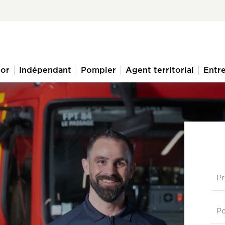
ior
Indépendant
Pompier
Agent territorial
Entre
Sub
Po
qui
?