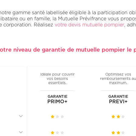
e gamme santé labellisée éligible à la participation oblig
ataire ou en famille, la Mutuelle Prévifrance vous propo
e corporation. Réalisez
votre devis mutuelle pompier
, ad
otre niveau de garantie de mutuelle pompier le p
Idéale pour couvrir
Optimisez vos
vos besoins
remboursements au
essentiels.
maximum.
GARANTIE
GARANTIE
PRIMO+
PREVI+
Télécharger le détail des garanties