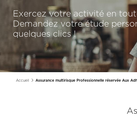
Exercez votre activité en tout
Demandez votre étude person
quelques clics !
Accueil
Assurance multirisque Professionnelle réservée Aux Ad
Fil
d'Ariane
As