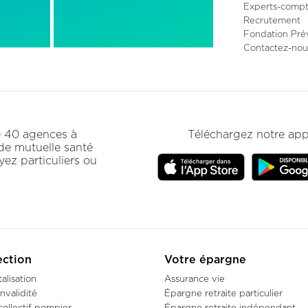
Experts-compt
Pied
Recrutement
de
Fondation Pré
page
Contactez-nou
secondair
de 40 agences à
Téléchargez notre app
 de mutuelle santé
ez particuliers ou
ection
Votre épargne
alisation
Assurance vie
nvalidité
Épargne retraite particulier
collectif pompier
Épargne retraite indépendant