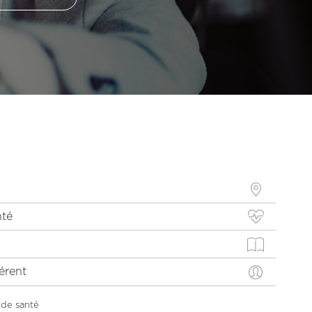
nté
érent
 de santé