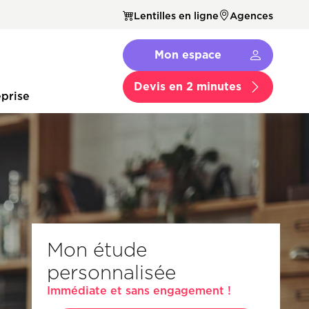
Lentilles en ligne
Agences
Navbar
Mon espace
Menu
Secondaire
Devis en 2 minutes
prise
Mon étude
personnalisée
Immédiate et sans engagement !