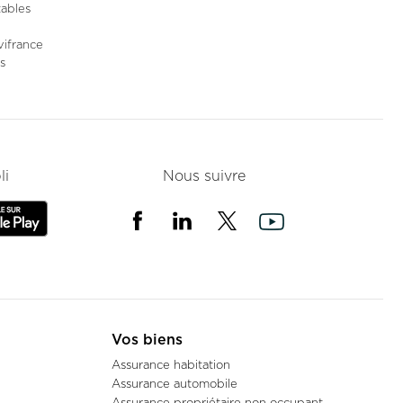
ables
vifrance
s
e
li
Nous suivre
Vos biens
Assurance habitation
Assurance automobile
Assurance propriétaire non occupant