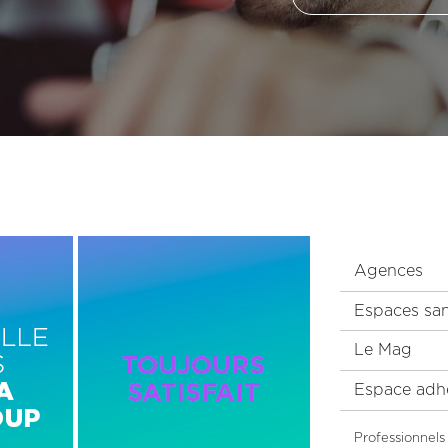
Image
Menu
Droite
Agences
Pied
de
Espaces sa
page
Le Mag
principal
Espace adh
Menu
Professionnels