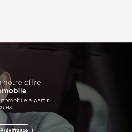
 notre offre
omobile
utomobile à partir
cules.
 Prévifrance