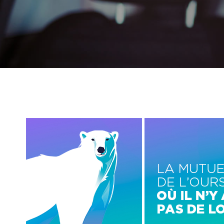
Image
Image
gauche
centre