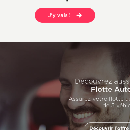
J'y vais !
Découvrez aussi
Flotte Aut
Assurez votre flotte a
de 5 véhi
Découvrir l’offre