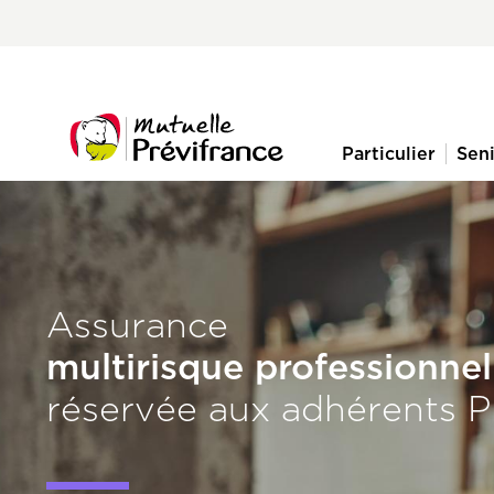
Aller
Pre-
au
nav
contenu
principal
menu
Particulier
Sen
Navigation
principale
Assurance
multirisque professionnel
réservée aux adhérents P