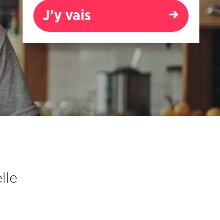
J'y vais
lle