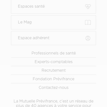
page
Espaces santé
principal
Le Mag
Espace adhérent
Menu
Professionnels de santé
Pied
Experts-comptables
de
page
Recrutement
secondaire
Fondation Prévifrance
Contactez-nous
La Mutuelle Prévifrance, c’est un réseau de
plus de 40 agences à votre service pour