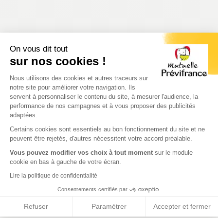
On vous dit tout
Adhérez à notre mutuelle pour les agents
sur nos cookies !
de la Fonction Publique Hospitalière
Plateforme de Gestion du Consenteme
Nous utilisons des cookies et autres traceurs sur
Adhésion simple et rapide à notre mutuelle
notre site pour améliorer votre navigation. Ils
Des garanties complètes, solidaires et responsables
servent à personnaliser le contenu du site, à mesurer l'audience, la
performance de nos campagnes et à vous proposer des publicités
Pas de limite d’âge ni de questionnaire médical
adaptées.
Axeptio consent
Couverture immédiate sans délai d'attente
Certains cookies sont essentiels au bon fonctionnement du site et ne
peuvent être rejetés, d'autres nécessitent votre accord préalable.
Vous pouvez modifier vos choix à tout moment
sur le module
Tous les avantages en tant qu'agent de la
cookie en bas à gauche de votre écran.
Fonction Publique Hospitalière
Lire la politique de confidentialité
Profitez de plein d'avantages en tant qu'agent de la
Consentements certifiés par
Fonction Publique Hospitalière
Refuser
Paramétrer
Accepter et fermer
Des remboursements majorés dans nos espaces