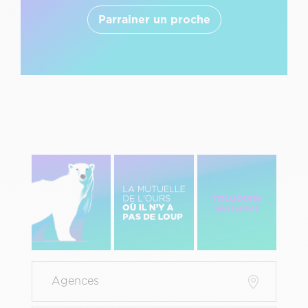
Parrainer un proche
Image
Image
Image
gauche
centre
Droite
Menu
Agences
Pied
de