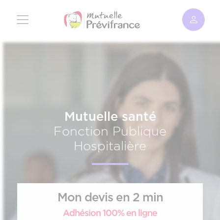
Aller
au
contenu
principal
Mutuelle santé
Fonction Publique
Hospitalière
Mon devis en 2 min
Adhésion 100% en ligne