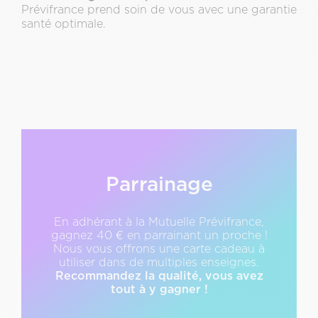
Prévifrance prend soin de vous avec une garantie
santé optimale.
Texte
Description
Parrainage
&
CTA
En adhérant à la Mutuelle Prévifrance,
gagnez 40 € en parrainant un proche !
Nous vous offrons une carte cadeau à
utiliser dans de multiples enseignes.
Recommandez la qualité, vous avez
tout à y gagner !