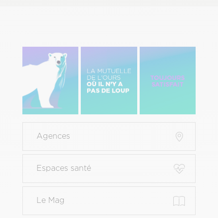
Image
Image
Image
gauche
centre
Droite
Menu
Agences
Pied
de
page
Espaces santé
principal
Le Mag