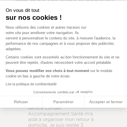
dans une situation financière difficile
On vous dit tout
J'ai bénéficié de l'aide du
sur nos cookies !
service social pour continuer à
Plateforme de Gestion du Consenteme
assurer les soins de mes deux
Nous utilisons des cookies et autres traceurs sur
enfants. La Mutuelle Prévifrance
notre site pour améliorer votre navigation. Ils
m'a aidé en maintenant ma
servent à personnaliser le contenu du site, à mesurer l'audience, la
complémentaire santé pendant
performance de nos campagnes et à vous proposer des publicités
3 mois. Ma famille a donc pu
adaptées.
Axeptio consent
continuer à se faire soigner.
Certains cookies sont essentiels au bon fonctionnement du site et ne
Aujourd'hui, j'ai retrouvé un
peuvent être rejetés, d'autres nécessitent votre accord préalable.
emploi.
Vous pouvez modifier vos choix à tout moment
sur le module
cookie en bas à gauche de votre écran.
Lire la politique de confidentialité
Florence, 45 ans, vit seule
Consentements certifiés par
Après avoir subi une lourde
Refuser
Paramétrer
Accepter et fermer
opération chirurgicale, le
service Conseil
Accompagnement Santé m'a
aidé à organiser mon retour à
domicile. Je suis restée 3