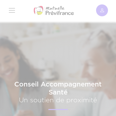
Aller
au
contenu
principal
Conseil Accompagnement
Santé
Un soutien de proximité