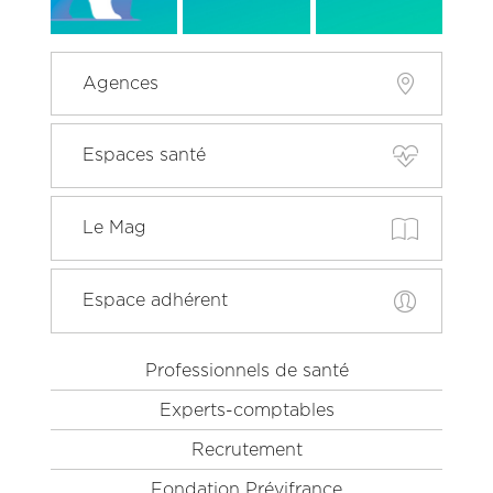
Menu
Agences
Pied
de
page
Espaces santé
principal
Le Mag
Espace adhérent
Menu
Professionnels de santé
Pied
Experts-comptables
de
page
Recrutement
secondaire
Fondation Prévifrance