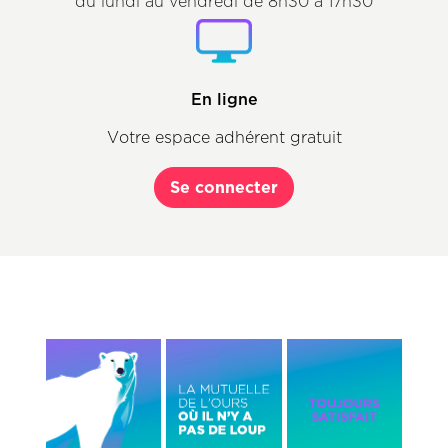
du lundi au vendredi de 8h30 à 17h30
Texte
Description
&
CTA
En ligne
Votre espace adhérent gratuit
Se connecter
Image
Image
Image
gauche
centre
Droite