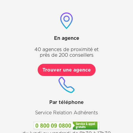
Texte
Description
&
CTA
En agence
40 agences de proximité et
près de 200 conseillers
Trouver une agence
Par téléphone
Service Relation Adhérents