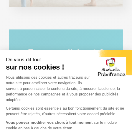
Texte
Description
Espace adhérent &
&
On vous dit tout
Appli mobile
CTA
sur nos cookies !
Plateforme de Gestion du Consenteme
Nous utilisons des cookies et autres traceurs sur
Accédez à votre carte mutuelle digitale et
notre site pour améliorer votre navigation. Ils
réalisez toutes vos démarches santé et
servent à personnaliser le contenu du site, à mesurer l'audience, la
prévoyance en ligne 7j/7 et 24h/24.
performance de nos campagnes et à vous proposer des publicités
adaptées.
+ PROCHE + DURABLE + SECURISEE +
Axeptio consent
PRATIQUE
Certains cookies sont essentiels au bon fonctionnement du site et ne
peuvent être rejetés, d'autres nécessitent votre accord préalable.
Découvrez tous vos services en +
Vous pouvez modifier vos choix à tout moment
sur le module
disponibles en ligne pour gagner du
cookie en bas à gauche de votre écran.
pouvoir d’achat ou votre bien-être.