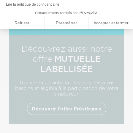
Lire la politique de confidentialité
Découvrir ce service
Consentements certifiés par
Refuser
Paramétrer
Accepter et fermer
Découvrez aussi notre
MUTUELLE
offre
LABELLISÉE
Trouvez la garantie la plus adaptée à vos
besoins et éligible à la participation de votre
employeur.
Découvrir l’offre Prévifrance