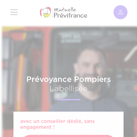
Aller
au
contenu
principal
Prévoyance Pompiers
Labellisée
avec un conseiller dédié, sans
engagement !