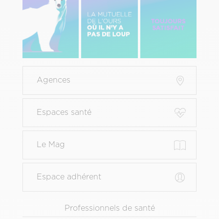
gauche
centre
Droite
Menu
Agences
Pied
de
page
Espaces santé
principal
Le Mag
Espace adhérent
Menu
Professionnels de santé
Pied