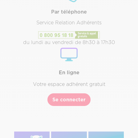
Par téléphone
Service Relation Adhérents
du lundi au vendredi de 8h30 à 17h30
Texte
Description
&
CTA
En ligne
Votre espace adhérent gratuit
Se connecter
Image
Image
Image