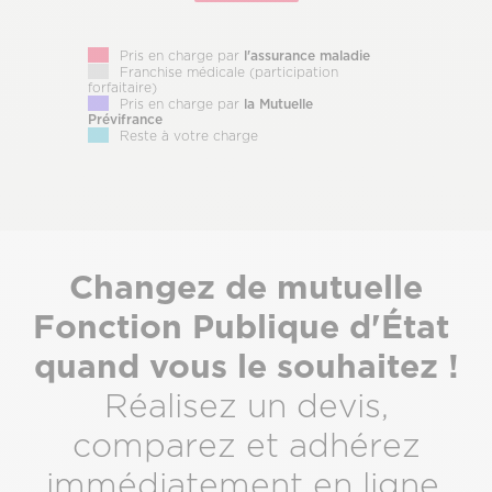
Pris en charge par
l'assurance maladie
Franchise médicale (participation
forfaitaire)
Pris en charge par
la Mutuelle
Prévifrance
Reste à votre charge
Sous-
Changez de mutuelle
titre
Fonction Publique d'État
quand vous le souhaitez !
Réalisez un devis,
comparez et adhérez
immédiatement en ligne.