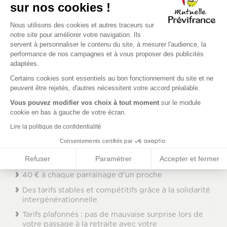
Des garanties complètes, solidaires et responsables
sur nos cookies !
Pas de limite d’âge ni de questionnaire médical
Plateforme de Gestion du Consenteme
Nous utilisons des cookies et autres traceurs sur
Couverture immédiate sans délai d'attente
notre site pour améliorer votre navigation. Ils
servent à personnaliser le contenu du site, à mesurer l'audience, la
performance de nos campagnes et à vous proposer des publicités
adaptées.
Axeptio consent
Tous les avantages en tant qu'agent de la
Certains cookies sont essentiels au bon fonctionnement du site et ne
Fonction Publique d'État
peuvent être rejetés, d'autres nécessitent votre accord préalable.
Profitez de plein d'avantages en tant qu'agent de la
Vous pouvez modifier vos choix à tout moment
sur le module
Fonction Publique d'État
cookie en bas à gauche de votre écran.
Des remboursements majorés dans nos espaces
Lire la politique de confidentialité
santé Prévifrance
Consentements certifiés par
Des économies toute l’année grâce à la plateforme
Refuser
Paramétrer
Accepter et fermer
Préviclub
40 € à chaque parrainage d’un proche
Des tarifs stables et compétitifs grâce à la solidarité
intergénérationnelle
Tarifs plafonnés : pas de mauvaise surprise lors de
votre passage à la retraite avec votre