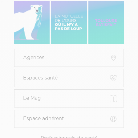
Image
Image
Image
gauche
centre
Droite
Menu
Agences
Pied
de
page
Espaces santé
principal
Le Mag
Espace adhérent
Menu