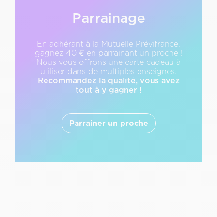
Texte
Description
Parrainage
&
CTA
En adhérant à la Mutuelle Prévifrance,
gagnez 40 € en parrainant un proche !
Nous vous offrons une carte cadeau à
utiliser dans de multiples enseignes.
Recommandez la qualité, vous avez
tout à y gagner !
Parrainer un proche