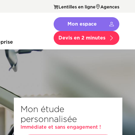
Lentilles en ligne
Agences
Navbar
Mon espace
Menu
Secondaire
Devis en 2 minutes
prise
Mon étude
personnalisée
Immédiate et sans engagement !