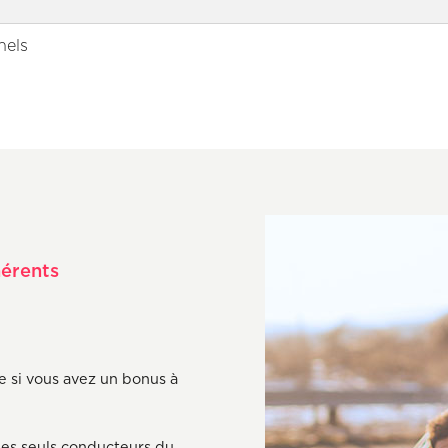
nels
hérents
e si vous avez un bonus à
Axeptio consent
 les seuls conducteurs du