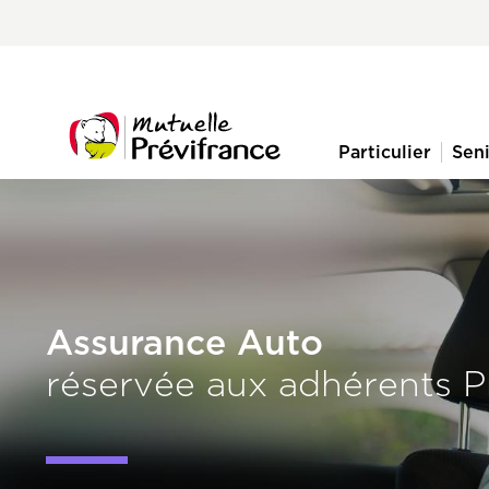
Aller
Pre-
au
nav
contenu
principal
menu
Particulier
Sen
Navigation
principale
Assurance Auto
réservée aux adhérents P