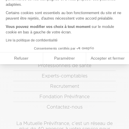
adaptées.
Axeptio consent
page
Espaces santé
principal
Certains cookies sont essentiels au bon fonctionnement du site et ne
peuvent être rejetés, d'autres nécessitent votre accord préalable.
Vous pouvez modifier vos choix à tout moment
sur le module
Le Mag
cookie en bas à gauche de votre écran.
Lire la politique de confidentialité
Espace adhérent
Consentements certifiés par
Refuser
Paramétrer
Accepter et fermer
Menu
Professionnels de santé
Pied
Experts-comptables
de
page
Recrutement
secondaire
Fondation Prévifrance
Contactez-nous
La Mutuelle Prévifrance, c’est un réseau de
plus de 40 agences à votre service pour