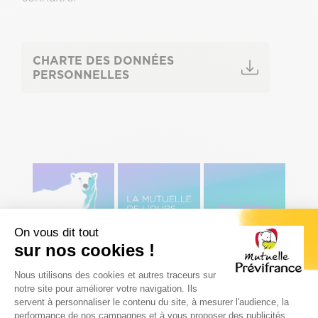
CHARTE DES DONNÉES
PERSONNELLES
Image
Image
Image
gauche
centre
Droite
On vous dit tout
sur nos cookies !
Plateforme de Gestion du Consenteme
Nous utilisons des cookies et autres traceurs sur
Menu
notre site pour améliorer votre navigation. Ils
Agences
Pied
servent à personnaliser le contenu du site, à mesurer l'audience, la
de
performance de nos campagnes et à vous proposer des publicités