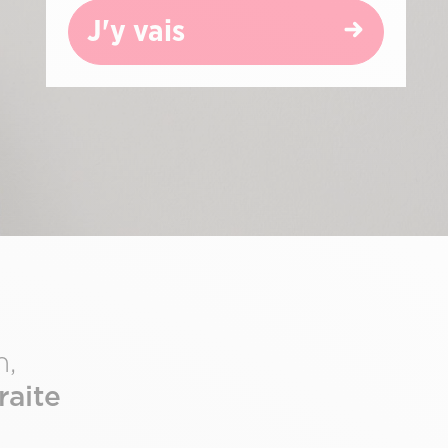
J'y vais
n,
raite