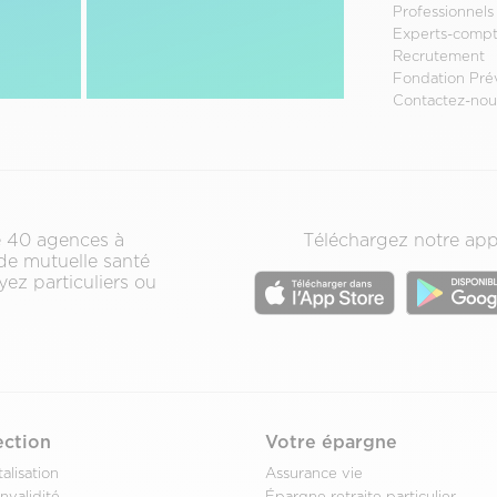
Menu
Professionnels
Experts-compt
Pied
Recrutement
de
Fondation Pré
page
Contactez-nou
secondair
de 40 agences à
Téléchargez notre app
 de mutuelle santé
ez particuliers ou
ection
Votre épargne
alisation
Assurance vie
nvalidité
Épargne retraite particulier