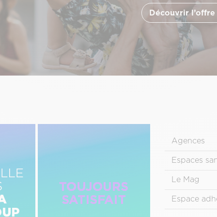
Découvrir l’offre
Image
Menu
Droite
Agences
Pied
de
Espaces sa
page
Le Mag
principal
Espace adh