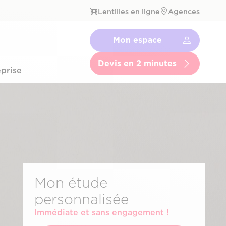
Lentilles en ligne
Agences
Navbar
Mon espace
Menu
Secondaire
Devis en 2 minutes
prise
Mon étude
personnalisée
Immédiate et sans engagement !