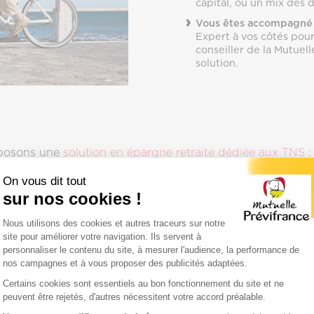
capital, ou un mix des 
Vous êtes accompagné p
Expert à vos côtés pour
conseiller de la Mutue
solution.
oposons une
solution en épargne retraite dédiée aux TNS
:
ller Prévifrance.
On vous dit tout
sur nos cookies !
argne retraite
Plateforme de Gestion du Consentemen
Nous utilisons des cookies et autres traceurs sur notre
site pour améliorer votre navigation. Ils servent à
personnaliser le contenu du site, à mesurer l'audience, la performance de
nos campagnes et à vous proposer des publicités adaptées.
Axeptio consent
Certains cookies sont essentiels au bon fonctionnement du site et ne
peuvent être rejetés, d'autres nécessitent votre accord préalable.