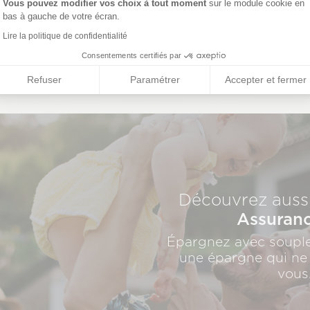
liser une étude personnalisée
Vous pouvez modifier vos choix à tout moment
sur le module cookie en
bas à gauche de votre écran.
Lire la politique de confidentialité
J'y vais !
Consentements certifiés par
Refuser
Paramétrer
Accepter et fermer
Découvrez aussi
Assuranc
Épargnez avec souple
une épargne qui ne
vous