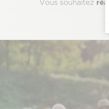
Sous-
réa
Vous souhaitez
titre