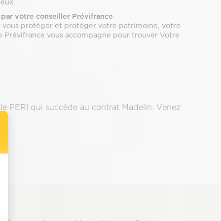
deux.
ar votre conseiller Prévifrance
 vous protéger et protéger votre patrimoine, votre
lle Prévifrance vous accompagne pour trouver Votre
 le PERI qui succède au contrat Madelin. Venez
t : Personnalisez vos Options