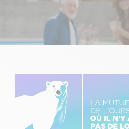
Image
Image
gauche
centre