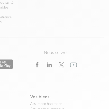
 de santé
ables
vifrance
s
e
li
Nous suivre
Vos biens
Assurance habitation
Assurance automobile