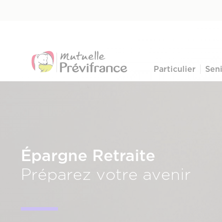
Aller
Pre-
au
nav
contenu
principal
menu
Particulier
Sen
Navigation
principale
Épargne Retraite
Préparez votre avenir