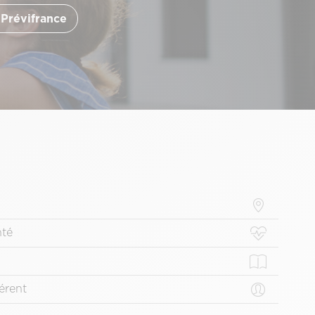
 Prévifrance
nté
érent