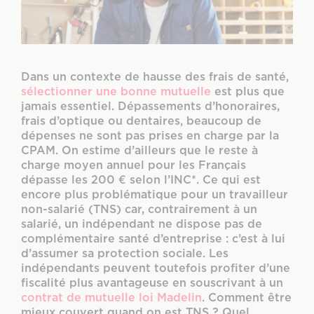
Combien coûte une bonne mutuelle TNS ?
Quelle est la différence entre une mutuelle
TNS et une complémentaire santé ?
Dans un contexte de hausse des frais de santé,
sélectionner une bonne mutuelle
est plus que
Cas particulier d’un dirigeant d’entreprise
jamais essentiel. Dépassements d’honoraires,
employant des salariés
frais d’optique ou dentaires, beaucoup de
dépenses ne sont pas prises en charge par la
Travailleur non salarié : pensez aussi au
CPAM. On estime d’ailleurs que le reste à
contrat de prévoyance
charge moyen annuel pour les Français
dépasse les 200 € selon l’INC*. Ce qui est
encore plus problématique pour un travailleur
non-salarié (TNS) car, contrairement à un
salarié, un indépendant ne dispose pas de
complémentaire santé d’entreprise : c’est à lui
d’assumer sa protection sociale. Les
indépendants peuvent toutefois profiter d’une
fiscalité plus avantageuse en souscrivant à un
contrat de mutuelle loi Madelin
. Comment être
mieux couvert quand on est TNS ? Quel