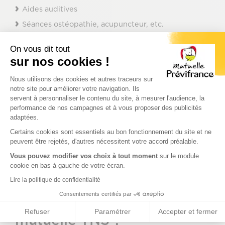
Aides auditives
Séances ostéopathie, acupuncteur, etc.
Cures thermales
On vous dit tout
Afin de bien choisir les garanties de votre
sur nos cookies !
mutuelle TNS
, nous vous conseillons de faire le
point sur votre situation familiale et de bien
Plateforme de Gestion du Consenteme
Nous utilisons des cookies et autres traceurs sur
estimer vos besoins de santé. Avez-vous des
notre site pour améliorer votre navigation. Ils
problèmes de vue ou d’audition ? Pratiquez-vous
servent à personnaliser le contenu du site, à mesurer l'audience, la
des médecines douces ? Avez-vous besoin de
performance de nos campagnes et à vous proposer des publicités
séances de kinésithérapie ? Prenez-vous un
adaptées.
Axeptio consent
traitement spécifique ? Autant de questions qu’il
Certains cookies sont essentiels au bon fonctionnement du site et ne
faut se poser et qui vous permettront aussi
peuvent être rejetés, d'autres nécessitent votre accord préalable.
d’évaluer le coût de votre mutuelle. Afin de vous
aider dans l'évaluation de vos besoins, lisez notre
Vous pouvez modifier vos choix à tout moment
sur le module
article "
5 critères essentiels pour choisir votre
cookie en bas à gauche de votre écran.
mutuelle
".
Lire la politique de confidentialité
Consentements certifiés par
une bonne
Combien coûte
Refuser
Paramétrer
Accepter et fermer
mutuelle TNS ?