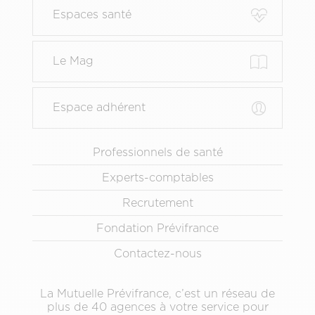
page
Espaces santé
principal
Le Mag
Espace adhérent
Menu
Professionnels de santé
Pied
Experts-comptables
de
page
Recrutement
secondaire
Fondation Prévifrance
Contactez-nous
La Mutuelle Prévifrance, c’est un réseau de
plus de 40 agences à votre service pour