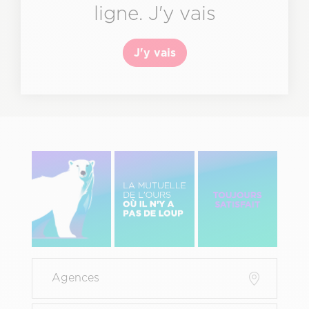
ligne. J'y vais
J'y vais
Image
Image
Image
gauche
centre
Droite
Menu
Agences
Pied
de