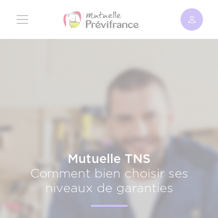
Aller
au
contenu
principal
Mutuelle TNS
Comment bien choisir ses
niveaux de garanties