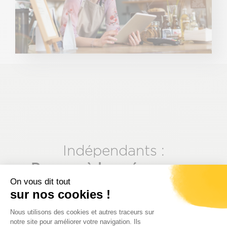
Indépendants :
Pensez à la prévoyance
On vous dit tout
pour être encore mieux
sur nos cookies !
protégé
Plateforme de Gestion du Consenteme
Nous utilisons des cookies et autres traceurs sur
notre site pour améliorer votre navigation. Ils