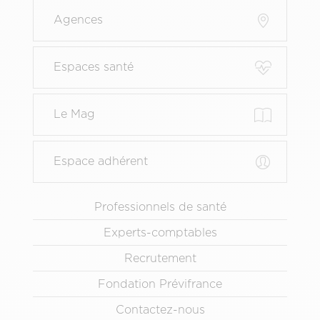
Menu
Agences
Pied
de
page
Espaces santé
principal
Le Mag
Espace adhérent
Menu
Professionnels de santé
Pied
Experts-comptables
de
page
Recrutement
secondaire
Fondation Prévifrance
Contactez-nous