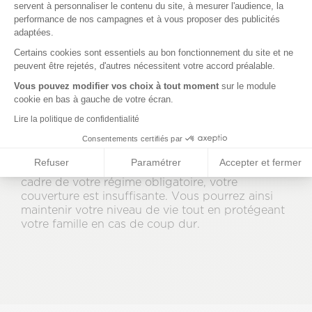
servent à personnaliser le contenu du site, à mesurer l'audience, la
performance de nos campagnes et à vous proposer des publicités
adaptées.
Axeptio consent
Pour améliorer votre protection sociale, en tant
Certains cookies sont essentiels au bon fonctionnement du site et ne
que travailleurs non-salariés, il est conseillé de
peuvent être rejetés, d'autres nécessitent votre accord préalable.
souscrire un contrat de mutuelle santé dont les
garanties sont adaptées à vos besoins et aussi de
Vous pouvez modifier vos choix à tout moment
sur le module
souscrire un contrat de prévoyance.
cookie en bas à gauche de votre écran.
Lire la politique de confidentialité
La prévoyance TNS couvre les aléas de la vie
qu’il s’agisse d’invalidité, d’incapacité à exercer
Consentements certifiés par
votre activité ou de décès.
Il est
indispensable
Refuser
Paramétrer
Accepter et fermer
de souscrire un contrat prévoyance,
car dans le
cadre de votre régime obligatoire, votre
couverture est insuffisante. Vous pourrez ainsi
maintenir votre niveau de vie tout en protégeant
votre famille en cas de coup dur.