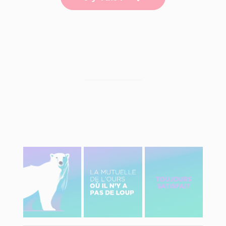
Image
Image
Image
gauche
centre
Droite