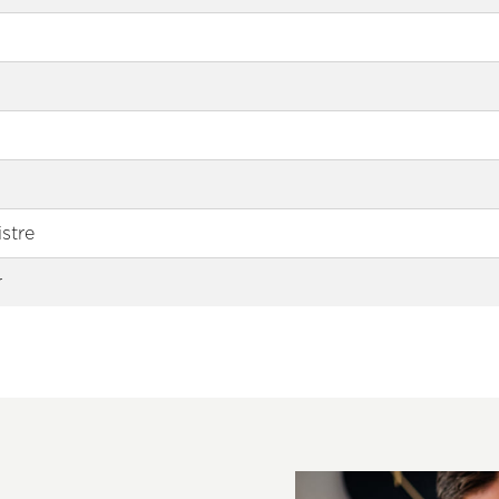
stre
r