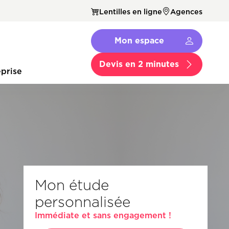
Lentilles en ligne
Agences
Navbar
Mon espace
Menu
Secondaire
Devis en 2 minutes
prise
Mon étude
personnalisée
Immédiate et sans engagement !