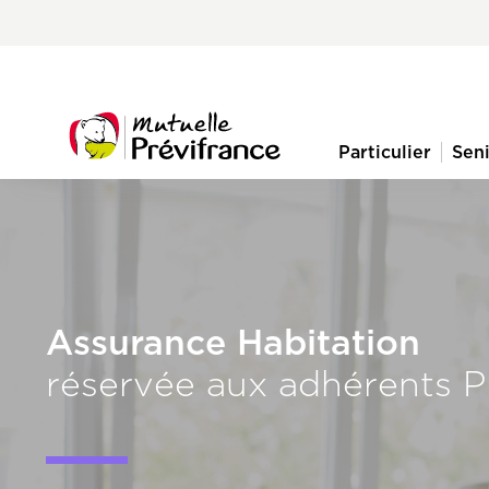
Aller
Pre-
au
nav
contenu
principal
menu
Particulier
Sen
Navigation
principale
Assurance Habitation
réservée aux adhérents P