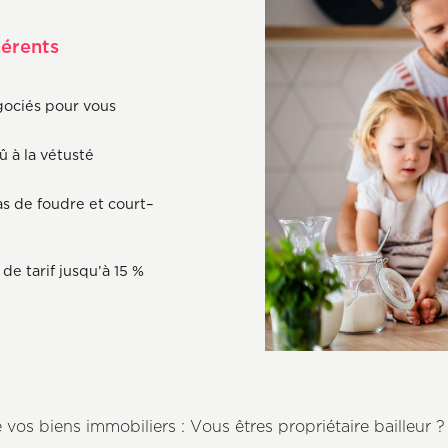
hérents
égociés pour vous
 à la vétusté
 de foudre et court­­–
e tarif jusqu’à 15 %
vos biens immobiliers : Vous êtres propriétaire bailleur ?
Axeptio consent