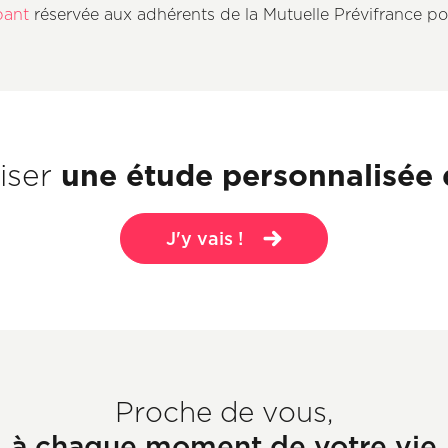
pant
réservée aux adhérents de la Mutuelle Prévifrance po
une étude personnalisée d
liser
J'y vais !
Proche de vous,
à chaque moment de votre vie