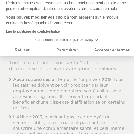
Certains cookies sont essentiels au bon fonctionnement du site et ne
du taux du forfait social (contribution patronale) sur
peuvent être rejetés, d'autres nécessitent votre accord préalable.
les contributions qu’ils versent pour financer les
garanties de protection sociale complémentaire,
Vous pouvez modifier vos choix à tout moment
sur le module
telle que la mutuelle collective.
cookie en bas à gauche de votre écran.
Lire la politique de confidentialité
Mutuelle d'entreprise
bon à
Consentements certifiés par
savoir pour le salarié
Refuser
Paramétrer
Accepter et fermer
Tout ce qu’il faut savoir sur la Mutuelle
d’entreprise et ses avantages pour les salariés :
Aucun salarié exclu !
Depuis le 1er janvier 2016, tous
les salariés doivent se voir proposer par leur
employeur une complémentaire santé collective à
adhésion obligatoire. Ils peuvent cependant
bénéficier d’une dispense d’affiliation selon certains
critères.
L’ANI de 2013, n’incluant pas les employés du
secteur public, ceux-ci ne sont pas contraints de
souscrire une complémentaire santé, et cela, même
à titre individuel. Cependant, il va y avoir du