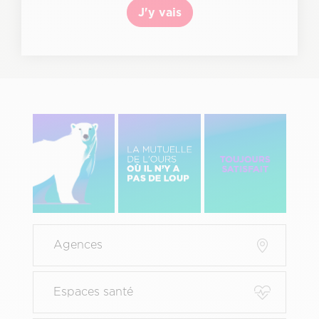
J'y vais
Image
Image
Image
gauche
centre
Droite
Menu
Agences
Pied
de
page
Espaces santé
principal