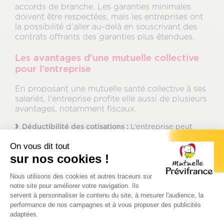
accords de branche. Les garanties minimales
doivent être respectées, mais les entreprises ont
la possibilité d’aller au-delà en souscrivant des
contrats offrants des garanties plus étendues.
Les avantages d’une mutuelle collective
pour l’entreprise
En proposant une mutuelle santé collective à ses
salariés, l’entreprise profite elle aussi de plusieurs
avantages, notamment fiscaux.
Déductibilité des cotisations :
L’entreprise peut
réduire sa charge fiscale en déduisant les
cotisations de son résultat fiscal.
On vous dit tout
sur nos cookies !
Exonération des charges sociales :
Les contributions
patronales versées pour la mutuelle collective sont
Plateforme de Gestion du Consenteme
exonérées de charges sociales, dans la limite d’un
Nous utilisons des cookies et autres traceurs sur
plafond fixé par la loi. Cela permet à l’entreprise de
notre site pour améliorer votre navigation. Ils
déduire le coût de la mutuelle collective pour elle-
servent à personnaliser le contenu du site, à mesurer l'audience, la
même et pour ses salariés.
performance de nos campagnes et à vous proposer des publicités
er
Réduction du forfait social :
Depuis le 1
janvier
adaptées.
Axeptio consent
2019, les employeurs bénéficient d’une réduction