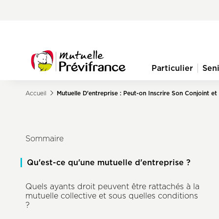
Aller
Pre-
au
nav
contenu
principal
menu
Particulier
Sen
Navigation
principale
Accueil
Mutuelle D'entreprise : Peut-on Inscrire Son Conjoint et
Fil
d'Ariane
Sommaire
Qu'est-ce qu'une mutuelle d'entreprise ?
Quels ayants droit peuvent être rattachés à la
mutuelle collective et sous quelles conditions
?