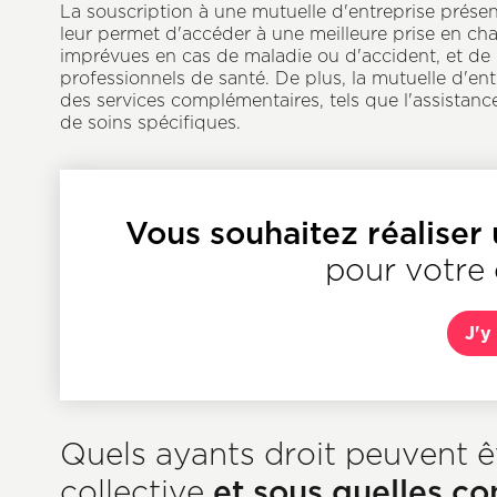
La souscription à une mutuelle d'entreprise prése
leur permet d'accéder à une meilleure prise en cha
imprévues en cas de maladie ou d'accident, et de
professionnels de santé. De plus, la mutuelle d'en
des services complémentaires, tels que l'assistan
de soins spécifiques.
Texte
&
CTA
Description
Vous souhaitez réaliser
pour votre 
J'y
Quels ayants droit peuvent ê
et sous quelles co
collective