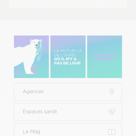
Image
Image
Image
gauche
centre
Droite
Menu
Agences
Pied
de
page
Espaces santé
principal
Le Mag