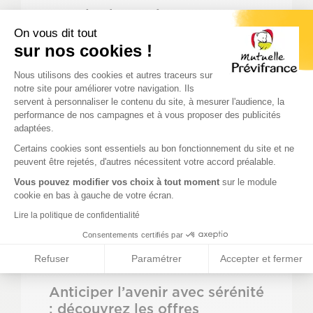
Pour les beaux jours, on vous
offre les verres
On vous dit tout
sur nos cookies !
Plateforme de Gestion du Consenteme
Nous utilisons des cookies et autres traceurs sur
notre site pour améliorer votre navigation. Ils
servent à personnaliser le contenu du site, à mesurer l'audience, la
performance de nos campagnes et à vous proposer des publicités
adaptées.
Axeptio consent
Certains cookies sont essentiels au bon fonctionnement du site et ne
peuvent être rejetés, d'autres nécessitent votre accord préalable.
Vous pouvez modifier vos choix à tout moment
sur le module
cookie en bas à gauche de votre écran.
Lire la politique de confidentialité
22 mai 2026
Consentements certifiés par
Refuser
Paramétrer
Accepter et fermer
Anticiper l’avenir avec sérénité
: découvrez les offres