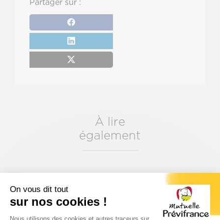
Partager sur :
À lire
également
On vous dit tout
sur nos cookies !
Plateforme de Gestion du Consenteme
Nous utilisons des cookies et autres traceurs sur