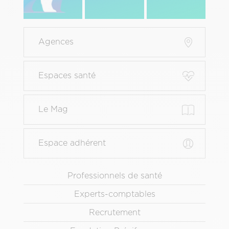
Menu
Agences
Pied
de
page
Espaces santé
principal
Le Mag
Espace adhérent
Menu
Professionnels de santé
Pied
Experts-comptables
de
page
Recrutement
secondaire