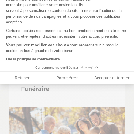
notre site pour améliorer votre navigation. Ils
servent à personnaliser le contenu du site, à mesurer l'audience, la
performance de nos campagnes et à vous proposer des publicités
adaptées.
Axeptio consent
Certains cookies sont essentiels au bon fonctionnement du site et ne
peuvent être rejetés, d'autres nécessitent votre accord préalable.
20 avril 2026
Vous pouvez modifier vos choix à tout moment
sur le module
cookie en bas à gauche de votre écran.
Lire la politique de confidentialité
La Mutuelle Prévifrance lance
Consentements certifiés par
son activité de pompes
Refuser
Paramétrer
Accepter et fermer
funèbres : Prévifrance
Funéraire