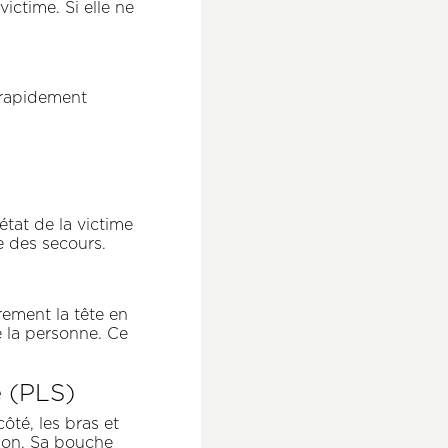
ictime. Si elle ne
s rapidement
état de la victime
e des secours.
ement la tête en
e la personne. Ce
é (PLS)
ôté, les bras et
tion. Sa bouche