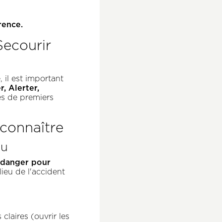
érence.
Secourir
 il est important
, Alerter,
es de premiers
à connaître
eu
 danger pour
 lieu de l'accident
claires (ouvrir les