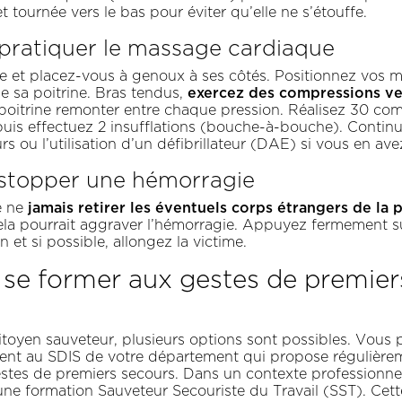
et tournée vers le bas pour éviter qu’elle ne s’étouffe.
pratiquer le massage cardiaque
me et placez-vous à genoux à ses côtés. Positionnez vos m
exercez des compressions ver
de sa poitrine. Bras tendus,
la poitrine remonter entre chaque pression. Réalisez 30 co
puis effectuez 2 insufflations (bouche-à-bouche). Contin
rs ou l’utilisation d’un défibrillateur (DAE) si vous en avez
 stopper une hémorragie
jamais retirer les éventuels corps étrangers de la 
e ne
cela pourrait aggraver l’hémorragie. Appuyez fermement su
n et si possible, allongez la victime.
e former aux gestes de premier
itoyen sauveteur, plusieurs options sont possibles. Vous
ent au SDIS de votre département qui propose régulière
stes de premiers secours. Dans un contexte professionnel,
 une formation Sauveteur Secouriste du Travail (SST). Cet