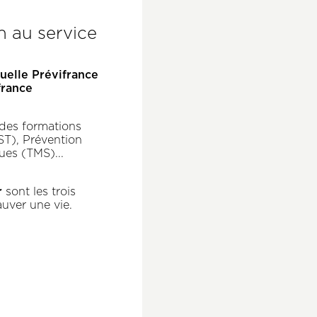
 au service
uelle Prévifrance
france
des formations
SST), Prévention
ues (TMS)...
r
sont les trois
auver une vie.