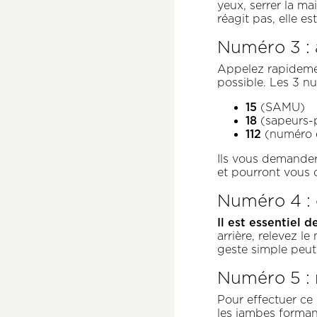
yeux, serrer la ma
réagit pas, elle 
Numéro 3 : 
Appelez rapidemen
possible. Les 3 n
15
(SAMU)
18
(sapeurs-
112
(numéro 
Ils vous demandero
et pourront vous 
Numéro 4 : c
Il est essentiel d
arrière, relevez l
geste simple peut 
Numéro 5 : 
Pour effectuer ce 
les jambes formant