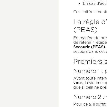
En cas d’acci
Ces chiffres montr
La règle d
(PEAS)
En matière de prem
de retenir 4 étape
Secourir (PEAS).
secours dans cet a
Premiers s
Numéro 1 : p
Avant toute inter
vous
, la victime o
que si cela ne pr
Numéro 2 : v
Pour cela, il suff