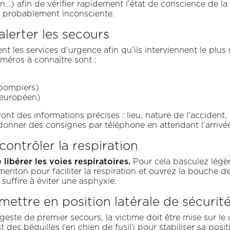
in…) afin de vérifier rapidement l’état de conscience de la v
est probablement inconsciente.
alerter les secours
t les services d’urgence afin qu’ils interviennent le plu
uméros à connaître sont :
pompiers)
européen)
nt des informations précises : lieu, nature de l’accident, 
donner des consignes par téléphone en attendant l’arrivé
ontrôler la respiration
e libérer les voies respiratoires.
Pour cela basculez légèr
e menton pour faciliter la respiration et ouvrez la bouche d
suffire à éviter une asphyxie.
mettre en position latérale de sécurit
geste de premier secours, la victime doit être mise sur le c
Axeptio consent
 des béquilles (en chien de fusil) pour stabiliser sa posi