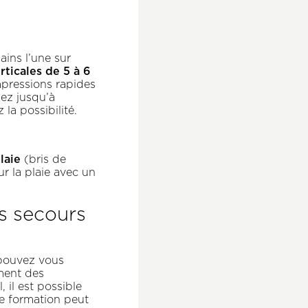
ains l’une sur
ticales de 5 à 6
mpressions rapides
uez jusqu’à
 la possibilité.
plaie
(bris de
r la plaie avec un
s secours
 pouvez vous
ment des
 il est possible
te formation peut