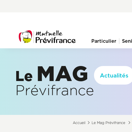
Aller
Pre-
au
nav
contenu
principal
menu
Particulier
Sen
Navigation
principale
MAG
Le
Actualités
Prévifrance
Accueil
Le Mag Prévifrance
Fil
d'Ariane