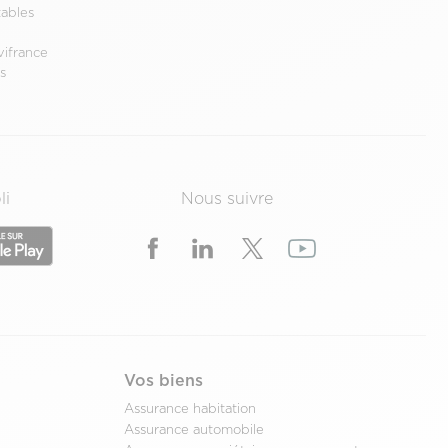
ables
vifrance
s
e
li
Nous suivre
Vos biens
Assurance habitation
Assurance automobile