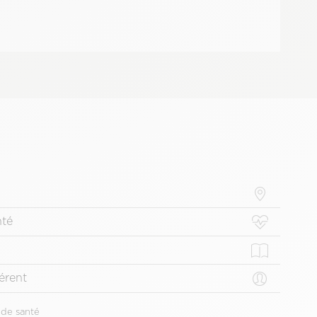
nté
érent
 de santé