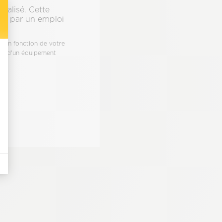
nalisé. Cette
ses par un emploi
t : Personnalisez vos Options
et en fonction de votre
hat d'un équipement