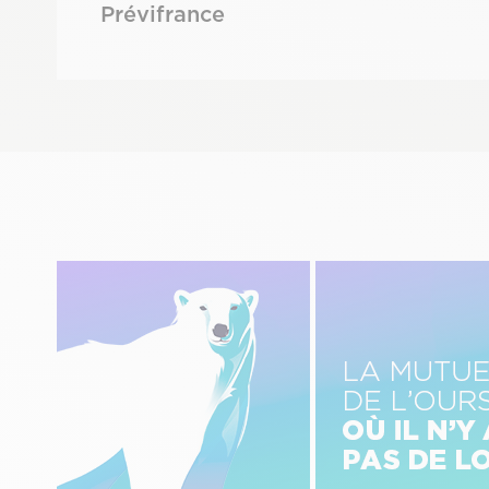
Prévifrance
Image
Image
gauche
centre