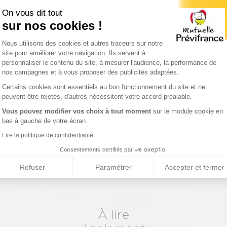
mps, tout en conservant un suivi professionnel et person
On vous dit tout
e pour les personnes actives ou les familles, souvent pri
sur nos cookies !
.
Plateforme de Gestion du Consentemen
Nous utilisons des cookies et autres traceurs sur notre
agasin, offre soumise à conditions. (2) Selon validité de votre ordonnance 
site pour améliorer votre navigation. Ils servent à
Test de la vue à visée non médicale d'une valeur de 10 € et offert pour l'ac
personnaliser le contenu du site, à mesurer l'audience, la performance de
nos campagnes et à vous proposer des publicités adaptées.
Axeptio consent
Certains cookies sont essentiels au bon fonctionnement du site et ne
peuvent être rejetés, d'autres nécessitent votre accord préalable.
Vous pouvez modifier vos choix à tout moment
sur le module cookie en
bas à gauche de votre écran.
Lire la politique de confidentialité
Consentements certifiés par
Refuser
Paramétrer
Accepter et fermer
À lire