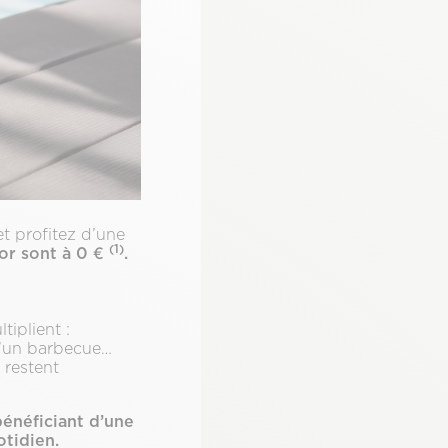
t profitez d’une
(1)
lor sont à 0 €
.
tiplient :
d’un barbecue…
 restent
énéficiant d’une
otidien.