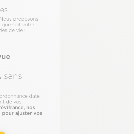
res
l. Nous proposons
 que soit votre
es de vie :
vue
.
s sans
e ordonnance date
ent de vos
évifrance, nos
 pour ajuster vos