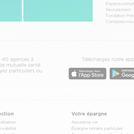
Experts-compt
Pied
Recrutement
de
Fondation Pré
page
Contactez-nou
secondair
de 40 agences à
Téléchargez notre app
 de mutuelle santé
ez particuliers ou
ection
Votre épargne
alisation
Assurance vie
nvalidité
Épargne retraite particulier