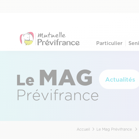
Aller
Pre-
au
nav
contenu
principal
menu
Particulier
Sen
Navigation
principale
MAG
Le
Actualités
Prévifrance
Accueil
Le Mag Prévifrance
Fil
d'Ariane