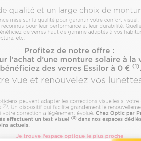
de qualité et un large choix de montu
nce mise sur la qualité pour garantir votre confort visue
, reconnus pour leur performance et leur durabilité. Quelle
bénéficiez de verres haut de gamme adaptés à vos habitud
ecture, etc.
Profitez de notre offre :
ur l’achat d’une monture solaire à la 
(1)
bénéficiez des verres Essilor à 0 €
re vue et renouvelez vos lunette
pticiens peuvent adapter les corrections visuelles si votr
(2)
s
. Un dispositif qui facilite grandement le renouvellem
Chez Optic par Pr
si votre correction a légèrement évolué.
(3)
és effectuent un test visuel
dans nos espaces dédiés
ins actuels.
Je trouve l’espace optique le plus proche