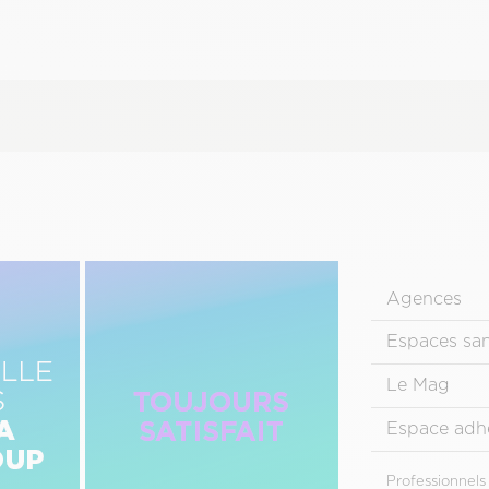
Image
Menu
Droite
Agences
Pied
de
Espaces sa
page
Le Mag
principal
Espace adh
Menu
Professionnels