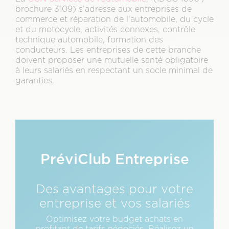
brochure 3109) s’adresse aux entreprises de
commerce et réparation de l'automobile, du cycle
et du motocycle, activités connexes, contrôle
technique automobile, formation des
conducteurs. Les entreprises de cette branche
doivent proposer une mutuelle santé obligatoire
à leurs salariés en respectant un socle minimal de
garanties.
Texte
Description
PréviClub Entreprise
&
CTA
Des avantages pour votre
entreprise et vos salariés
Optimisez votre budget achats en
profitant de tarifs négociés. Réalisez un