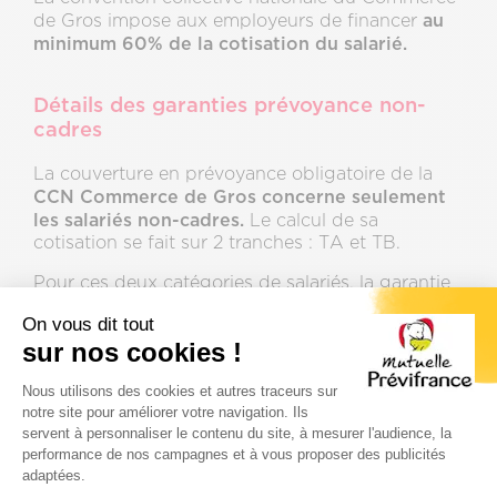
au
de Gros impose aux employeurs de financer
minimum 60% de la cotisation du salarié.
Détails des garanties prévoyance non-
cadres
La couverture en prévoyance obligatoire de la
CCN Commerce de Gros concerne seulement
les salariés non-cadres.
Le calcul de sa
cotisation se fait sur 2 tranches : TA et TB.
Pour ces deux catégories de salariés, la garantie
prévoyance de la CCN Commerce de Gros
On vous dit tout
les risques liés au décès ou à la perte
couvre
sur nos cookies !
totale et irréversible d’autonomie (PTIA).
Elle
inclut une rente d’éducation pour les enfants à
Plateforme de Gestion du Consenteme
Nous utilisons des cookies et autres traceurs sur
charge jusqu’à leur 26ᵉ anniversaire (si poursuite
notre site pour améliorer votre navigation. Ils
d’études), une rente orphelin, la prise en charge
servent à personnaliser le contenu du site, à mesurer l'audience, la
des frais d’obsèques.
performance de nos campagnes et à vous proposer des publicités
adaptées.
Axeptio consent
versement
La prévoyance prévoit aussi le