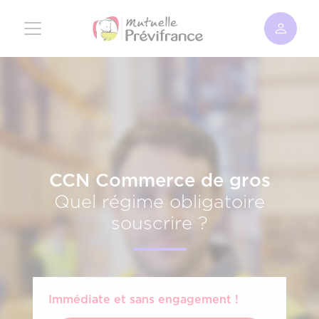
Aller
au
contenu
principal
CCN Commerce de gros
Quel régime obligatoire
souscrire ?
Immédiate et sans engagement !