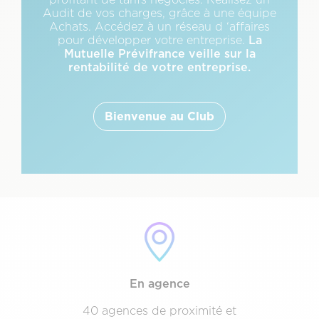
Audit de vos charges, grâce à une équipe
Achats. Accédez à un réseau d ‘affaires
La
pour développer votre entreprise.
Mutuelle Prévifrance veille sur la
rentabilité de votre entreprise.
Bienvenue au Club
Texte
Description
&
CTA
En agence
40 agences de proximité et