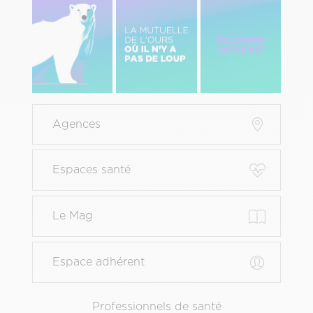
Image
Image
Image
gauche
centre
Droite
Menu
Agences
Pied
de
page
Espaces santé
principal
Le Mag
Espace adhérent
Menu
Professionnels de santé