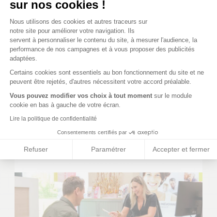
sur nos cookies !
Plateforme de Gestion du Consenteme
Nous utilisons des cookies et autres traceurs sur
notre site pour améliorer votre navigation. Ils
servent à personnaliser le contenu du site, à mesurer l'audience, la
performance de nos campagnes et à vous proposer des publicités
adaptées.
Axeptio consent
Certains cookies sont essentiels au bon fonctionnement du site et ne
24 juin 2026
peuvent être rejetés, d'autres nécessitent votre accord préalable.
Vous pouvez modifier vos choix à tout moment
sur le module
cookie en bas à gauche de votre écran.
Canicule et fortes chaleurs :
Lire la politique de confidentialité
adoptez les bons réflexes pour
Consentements certifiés par
protéger votre santé
Refuser
Paramétrer
Accepter et fermer