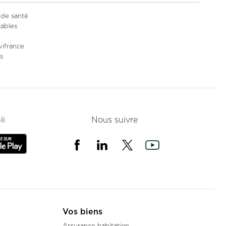
 de santé
ables
vifrance
s
e
li
Nous suivre
Vos biens
Assurance habitation