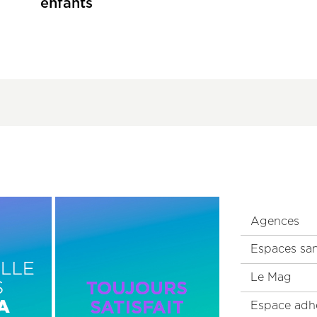
enfants
Image
Menu
Droite
Agences
Pied
de
Espaces sa
page
Le Mag
principal
Espace adh