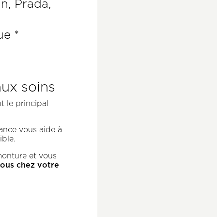
n, Prada,
ue *
aux soins
t le principal
rance vous aide à
ible.
monture et vous
vous chez votre