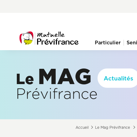
Aller
Pre-
au
nav
contenu
principal
menu
Particulier
Sen
Navigation
principale
MAG
Le
Actualités
Prévifrance
Accueil
Le Mag Prévifrance
Fil
d'Ariane