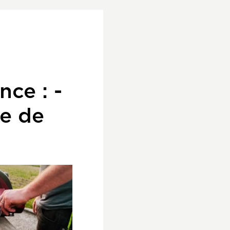
nce : -
re de