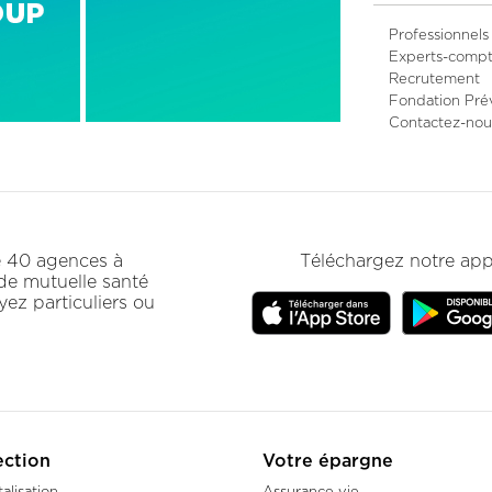
Menu
Professionnels
Experts-compt
Pied
Recrutement
de
Fondation Pré
page
Contactez-nou
secondair
de 40 agences à
Téléchargez notre app
 de mutuelle santé
ez particuliers ou
ection
Votre épargne
alisation
Assurance vie