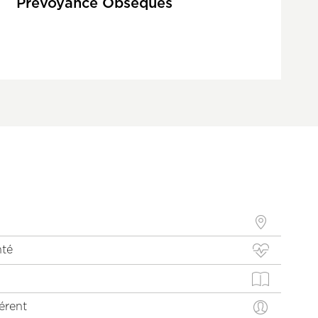
Prévoyance Obsèques
nté
érent