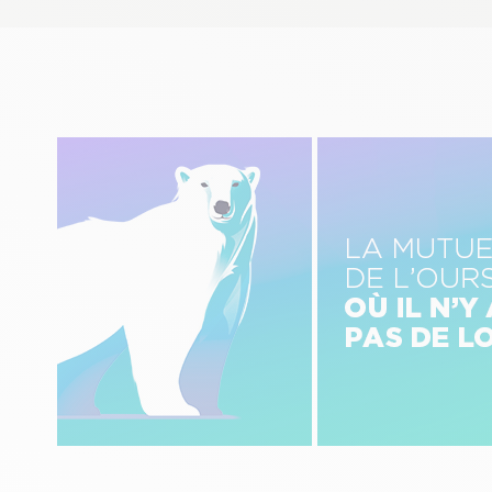
Image
Image
gauche
centre