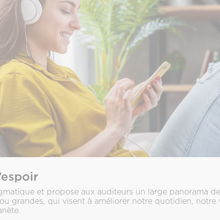
’espoir
gmatique et propose aux auditeurs un large panorama de 
es ou grandes, qui visent à améliorer notre quotidien, notre 
anète.