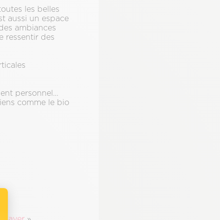
outes les belles
t aussi un espace
, des ambiances
 ressentir des
ticales
ment personnel…
biens comme le bio
Player
»