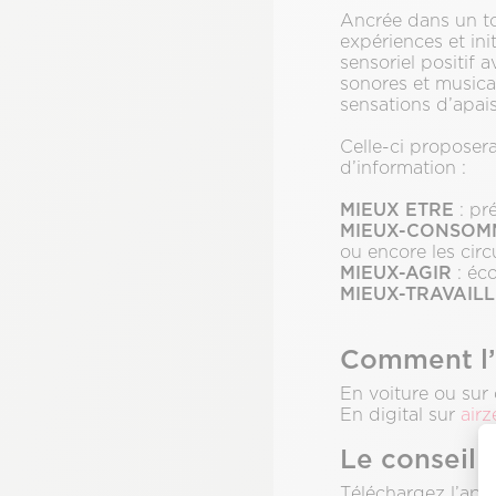
Ancrée dans un ton
expériences et init
sensoriel positif
sonores et musica
sensations d’apais
Celle-ci proposer
d’information :
MIEUX ETRE
: pr
MIEUX-CONSO
ou encore les circ
MIEUX-AGIR
: éc
MIEUX-TRAVAIL
Comment l’
En voiture ou sur
En digital sur
airz
Le conseil 
Téléchargez l’appl