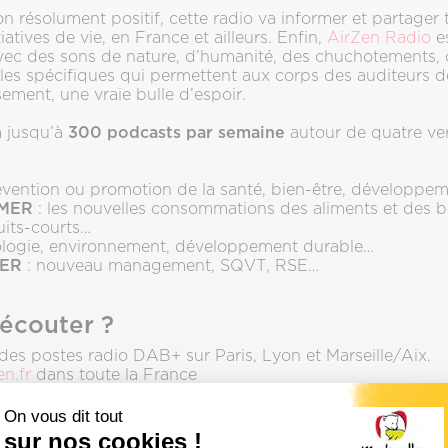
 résolument positif, cette radio va informer et partager t
iatives de vie, en France et ailleurs. Enfin,
AirZen Radio
es
 avec des sons de nature, d’humanité, des chuchotements
les spécifiques qui permettent aux corps des auditeurs de
ement, une vraie bulle d’espoir.
300 podcasts par semaine
a jusqu’à
autour de quatre ver
évention ou promotion de la santé, bien-être, développe
MMER
: les nouvelles consommations des aliments et des 
uits-courts…
ologie, environnement, développement durable…
LER
: nouveau management, SQVT, RSE…
écouter ?
 des postes radio DAB+ sur Paris, Lyon et Marseille/Aix.
en.fr
dans toute la France
Prévi
On vous dit tout
sur nos cookies !
ication française des radios nationales et locales : «
Radio