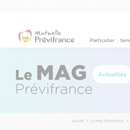
Aller
Pre-
au
nav
contenu
principal
menu
Particulier
Sen
Navigation
principale
MAG
Le
Actualités
Prévifrance
Accueil
Le Mag Prévifrance
Fil
d'Ariane