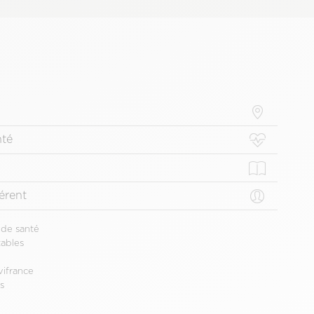
nté
érent
 de santé
ables
vifrance
s
e