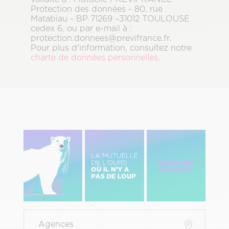
Protection des données - 80, rue
Matabiau - BP 71269 –31012 TOULOUSE
cedex 6, ou par e-mail à :
protection.donnees@previfrance.fr.
Pour plus d'information, consultez notre
charte de données personnelles
.
Image
Image
Image
gauche
centre
Droite
Menu
Agences
Pied