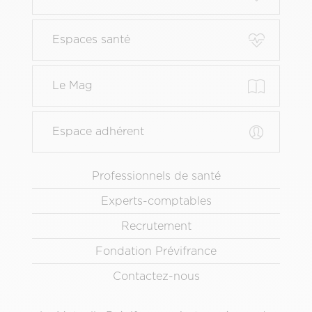
de
page
Espaces santé
principal
Le Mag
Espace adhérent
Menu
Professionnels de santé
Pied
Experts-comptables
de
page
Recrutement
secondaire
Fondation Prévifrance
Contactez-nous