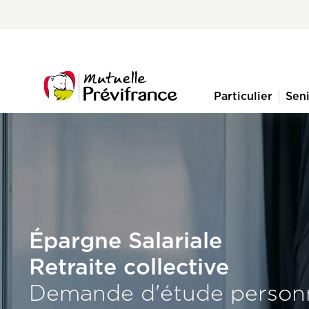
Aller
Pre-
au
nav
contenu
principal
menu
Particulier
Sen
Navigation
principale
Épargne Salariale
Retraite collective
Demande d'étude personn