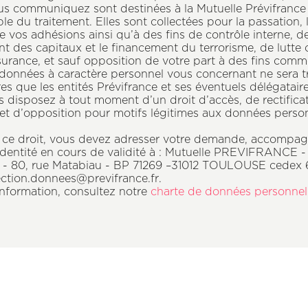
s communiquez sont destinées à la Mutuelle Prévifrance 
e du traitement. Elles sont collectées pour la passation, 
e vos adhésions ainsi qu’à des fins de contrôle interne, de
t des capitaux et le financement du terrorisme, de lutte 
surance, et sauf opposition de votre part à des fins comme
onnées à caractère personnel vous concernant ne sera t
res que les entités Prévifrance et ses éventuels délégatair
s disposez à tout moment d’un droit d’accès, de rectifica
et d’opposition pour motifs légitimes aux données perso
 ce droit, vous devez adresser votre demande, accompa
d’identité en cours de validité à : Mutuelle PREVIFRANCE -
- 80, rue Matabiau - BP 71269 –31012 TOULOUSE cedex 6
tection.donnees@previfrance.fr.
information, consultez notre
charte de données personnel