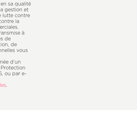
en sa qualité
la gestion et
 lutte contre
contre la
rciales.
ransmise à
es de
tion, de
nnelles vous
gnée d’un
 Protection
, ou par e-
les
.