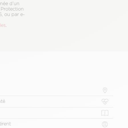
gnée d’un
 Protection
, ou par e-
les
.
nté
érent