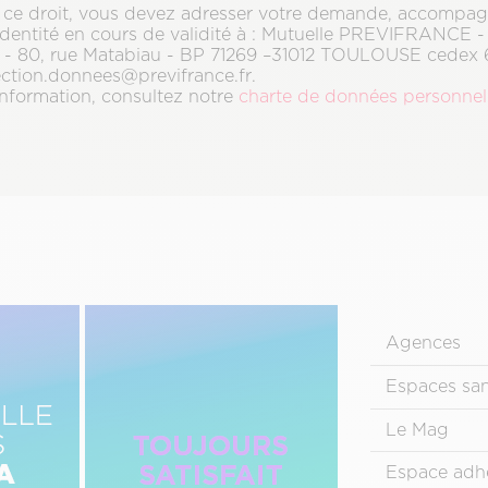
 ce droit, vous devez adresser votre demande, accompa
d’identité en cours de validité à : Mutuelle PREVIFRANCE -
- 80, rue Matabiau - BP 71269 –31012 TOULOUSE cedex 6
tection.donnees@previfrance.fr.
information, consultez notre
charte de données personnel
Image
Menu
Droite
Agences
Pied
de
Espaces sa
page
Le Mag
principal
Espace adh