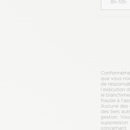
8h-10h
Conformément
que vous nou
de responsabl
l’exécution d
le blanchimen
fraude à l’as
Aucune des d
des tiers aut
gestion. Vou
suppression 
concernant.