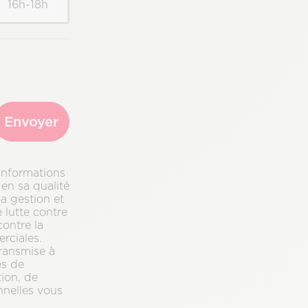
16h-18h
Envoyer
informations
en sa qualité
la gestion et
 lutte contre
contre la
rciales.
ransmise à
es de
tion, de
nnelles vous