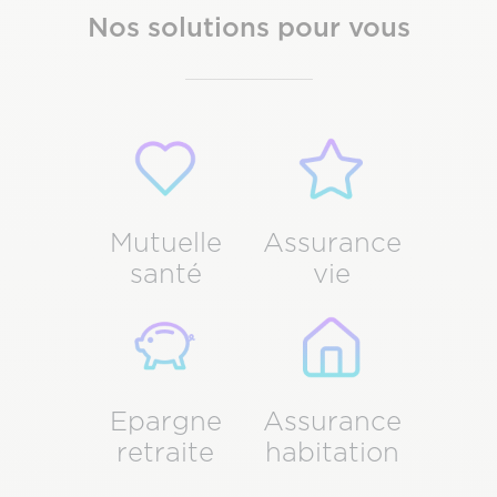
Nos solutions pour vous
Pictogramme
Image
Pictogramme
Image
Mutuelle
Assurance
santé
vie
Pictogramme
Image
Pictogramme
Image
Epargne
Assurance
retraite
habitation