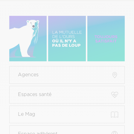
Image
Image
Image
gauche
centre
Droite
Menu
Agences
Pied
de
page
Espaces santé
principal
Le Mag
Espace adhérent