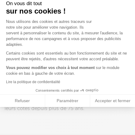
Prévifrance mutuelle Limoges, vous pouvez confier
On vous dit tout
l'ensemble de vos assurances à un seul interlocuteur
sur nos cookies !
et ainsi gagner du temps. Demandez vite votre devis
Plateforme de Gestion du Consenteme
personnalisé à notre agence mutuelle limoges et
Nous utilisons des cookies et autres traceurs sur
comparez ! Sachez également qu’en tant
notre site pour améliorer votre navigation. Ils
qu’adhérent de la mutuelle, les conseillers de
servent à personnaliser le contenu du site, à mesurer l'audience, la
Limoges vous ferons bénéficier de tarifs négociés
performance de nos campagnes et à vous proposer des publicités
adaptées.
Axeptio consent
Trouvez l'agence qui vous correspond
Certains cookies sont essentiels au bon fonctionnement du site et ne
peuvent être rejetés, d'autres nécessitent votre accord préalable.
La mutuelle Limoges ne convient pas à votre zone
Vous pouvez modifier vos choix à tout moment
sur le module
géographique ? Découvrez les autres agences
cookie en bas à gauche de votre écran.
Prévifrance proche de la Haute-Vienne (87). Avec 40
agences réparties sur 19 départements, Prévifrance
Lire la politique de confidentialité
est une des mutuelles leaders dans le Grand-Sud-
Consentements certifiés par
Ouest. Fondée par des artisans, nous sommes pour
de nombreux professionnel et particuliers un
Refuser
Paramétrer
Accepter et fermer
partenaire de proximité, évoluant au quotidien à
leurs côtés depuis plus de 75 ans.