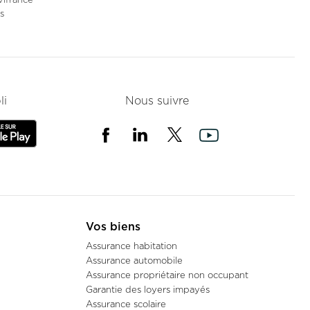
s
e
BAYONNE
138 Rue Maubec 64100 BAYONNE
li
Nous suivre
Voir la fiche
BISCARROSSE
246, avenue Alphonse Daudet
40600 BISCARROSSE
Vos biens
Voir la fiche
Assurance habitation
Assurance automobile
Assurance propriétaire non occupant
Garantie des loyers impayés
BORDEAUX
Assurance scolaire