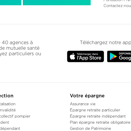
page
Contactez-nou
secondair
de 40 agences à
Téléchargez notre app
 de mutuelle santé
ez particuliers ou
ection
Votre épargne
alisation
Assurance vie
nvalidité
Épargne retraite particulier
collectif pompier
Épargne retraite indépendant
ident
Plan épargne retraite obligatoire
ndépendant
Gestion de Patrimoine