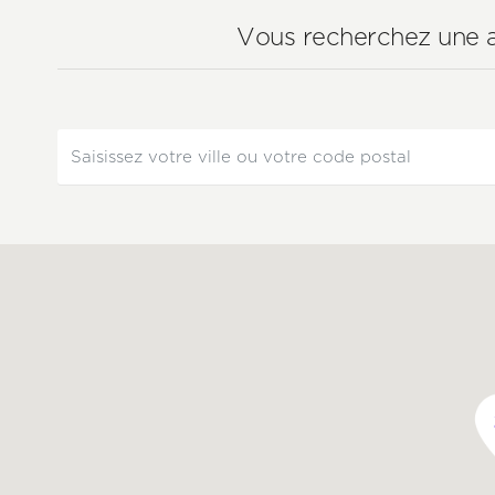
Vous recherchez une a
Utiliser
Adresse
ma
localisation