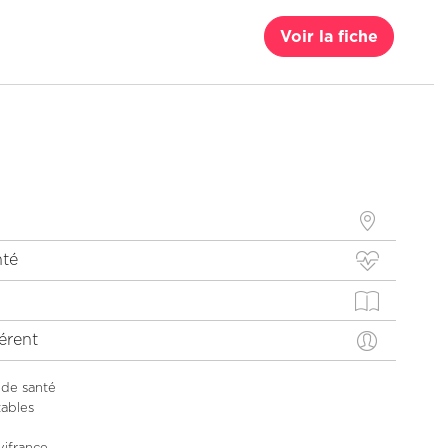
Voir la fiche
ALBI
12, rue Verdusse 81000 ALBI
Voir la fiche
nté
AUCH
érent
1, place Denfert-Rochereau 32002
AUCH
 de santé
ables
Voir la fiche
vifrance