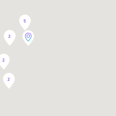
5
2
2
2
Axeptio consent