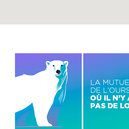
Image
Image
gauche
centre