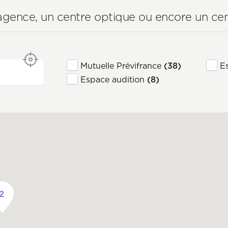
gence, un centre optique ou encore un ce
Type
Mutuelle Prévifrance
(38)
E
d'agence
Espace audition
(8)
2